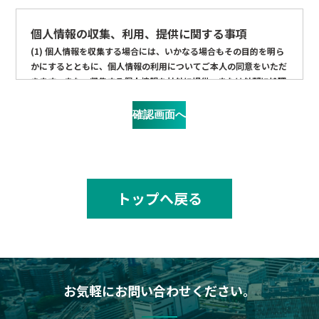
個人情報の収集、利用、提供に関する事項
(1) 個人情報を収集する場合には、いかなる場合もその目的を明ら
かにするとともに、個人情報の利用についてご本人の同意をいただ
きます。また、収集する個人情報を社外に提供、または外部に処理
を委託する場合も、同様にご本人にその旨の同意をいただいた上で
行います。
(2) 収集した個人情報について、ご本人から開示、もしくは訂正・
削除の要求があった場合にはこれに応じます。
個人情報の安全対策に関する措置
(1) 個人情報の取扱責任者を特定し、取り扱う担当者についても必
要最小限に限定いたします。また、個人情報を保管している電子フ
トップへ戻る
ァイルについては、パスワード等により関係者以外がアクセスでき
ない措置を講ずるとともに、漏洩および不正アクセスの防止に努め
ます。
(2) 個人情報の処理等を外部に委託する場合は、契約書等で個人情
報の取り扱いに関する事項を定め、安全について万全を期します。
お気軽にお問い合わせください。
その他の事項