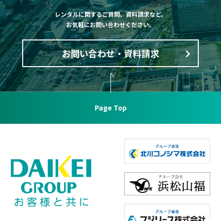
個人情報の保護および取り扱いに関する社内規程を定めるととも
に、必要に応じて継続的に見直し是正いたします。
レンタルに関するご質問、資料請求など、
お気軽にお問い合わせください。
その他の事項
以上１、２、３、の実践状況について、定期的に監査を実施し、問
お問い合わせ・資料請求
題点を是正いたします。
なお、個人情報に関するお問い合わせやご要望は、本ホームページ
に記載の連絡先にご用命下さい。
「商品リクエスト」に関する権利関係の取扱い事
Page Top
項
1．応募について
(1) 応募アイデアは、応募者自身のオリジナルであり、かつ、国内
外において未発表のものに限ります。他のコンペティションへの二
重応募はできません。
(2) 応募にあたり提出いただいた情報、資料等の差替え又は返却は
一切いたしません。
(3) 応募者は、必要に応じ自らの責任で権利保護等の措置を講じて
ください。
(4) 応募に要する一切の費用は応募者にてご負担ください。
(5) 未成年の方については、親権者の同意が必要です。