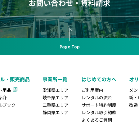
お問い合わせ・資料請求
Page Top
ル・販売商品
事業所一覧
はじめての方へ
オ
ト用品
愛知県エリア
ご利用案内
メン
紹介
岐阜県エリア
レンタルの流れ
新・
ルブック
三重県エリア
サポート特約制度
改造
静岡県エリア
レンタル取引約款
よくあるご質問