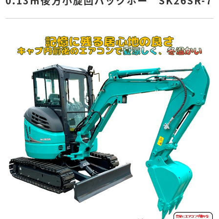
0.13㎥後方小旋回バックホー SK26SR-7