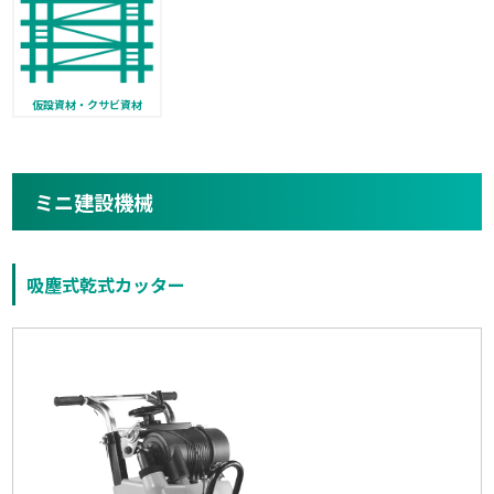
仮設資材・クサビ資材
ミニ建設機械
吸塵式乾式カッター