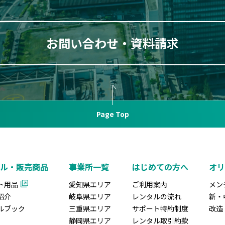
お問い合わせ・資料請求
Page Top
ル・販売商品
事業所一覧
はじめての方へ
オ
ト用品
愛知県エリア
ご利用案内
メン
紹介
岐阜県エリア
レンタルの流れ
新・
ルブック
三重県エリア
サポート特約制度
改造
静岡県エリア
レンタル取引約款