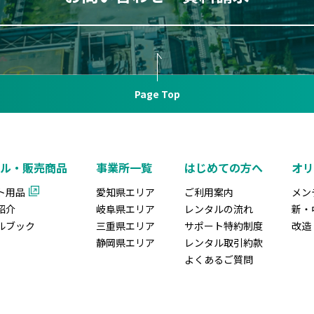
Page Top
ル・販売商品
事業所一覧
はじめての方へ
オ
ト用品
愛知県エリア
ご利用案内
メン
紹介
岐阜県エリア
レンタルの流れ
新・
ルブック
三重県エリア
サポート特約制度
改造
静岡県エリア
レンタル取引約款
よくあるご質問