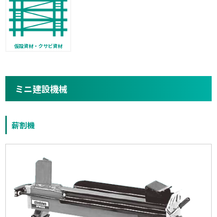
仮設資材・クサビ資材
ミニ建設機械
薪割機