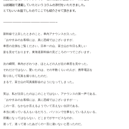
以前雑誌で連載していたというコラムの添付をいただきました。
とてもいいお話でしたのでここでも紹介させて頂きます。
—————————————————–
新幹線で上京したときのこと。車内アナウンスが入った。
「おやすみのお客様には、真に恐縮ではございますが、
車窓の左側をご覧ください。日本一の山、富士山が今日も美しい
姿を見せております。東海道新幹線の見どころの一つでございます」
次の瞬間、車内がざわつき、ほとんどの人が左の車窓を見やった。
それだけではない。驚いたのは、その半数くらいの人が、携帯電話を
取り出して写真を撮り出したのだ。
。
まるで、富士山の写真撮影会のようになってしまった
実は、私が注目したのはこのことではない。アナウンスの第一声である。
「おやすみのお客様には、真に恐縮ではございますが･･･」
この一言、なかなか言えるようでいて言えない台詞である。
本当に眠っている人もいるだろう。パソコンで仕事をしている人もいる。
邪魔になってはならない。どこまでがサービスなのか。
迷って、迷って迷ったあげくの一言に違いないと思ったのだ。