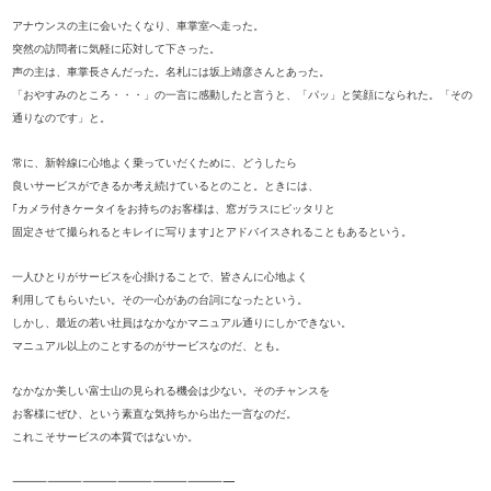
アナウンスの主に会いたくなり、車掌室へ走った。
突然の訪問者に気軽に応対して下さった。
声の主は、車掌長さんだった。名札には坂上靖彦さんとあった。
「おやすみのところ・・・」の一言に感動したと言うと、「パッ」と笑顔になられた。「その
通りなのです」と。
常に、新幹線に心地よく乗っていだくために、どうしたら
良いサービスができるか考え続けているとのこと。ときには、
｢カメラ付きケータイをお持ちのお客様は、窓ガラスにピッタリと
固定させて撮られるとキレイに写ります｣とアドバイスされることもあるという。
一人ひとりがサービスを心掛けることで、皆さんに心地よく
利用してもらいたい。その一心があの台詞になったという。
しかし、最近の若い社員はなかなかマニュアル通りにしかできない。
マニュアル以上のことするのがサービスなのだ、とも。
なかなか美しい富士山の見られる機会は少ない。そのチャンスを
お客様にぜひ、という素直な気持ちから出た一言なのだ。
これこそサービスの本質ではないか。
———————————————————