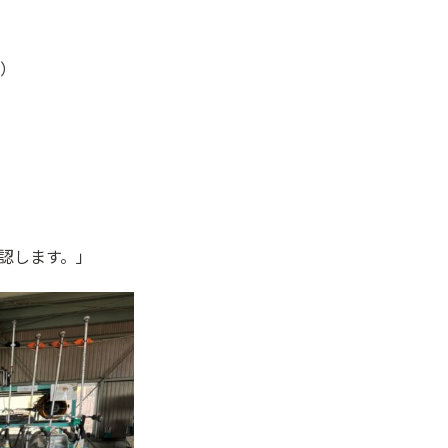
）
認します。」