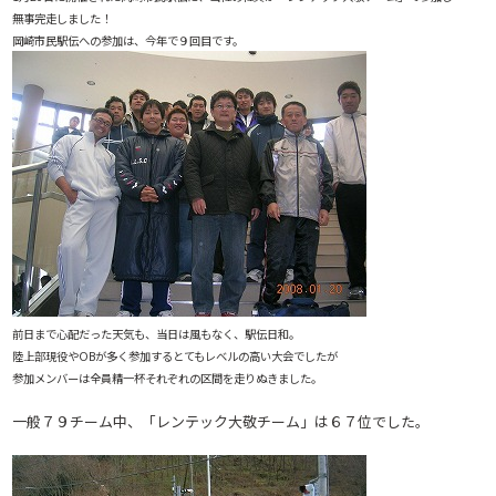
無事完走しました！
岡崎市民駅伝への参加は、今年で９回目です。
前日まで心配だった天気も、当日は風もなく、駅伝日和。
陸上部現役やOBが多く参加するとてもレベルの高い大会でしたが
参加メンバーは全員精一杯それぞれの区間を走りぬきました。
一般７９チーム中、「レンテック大敬チーム」は６７位でした。