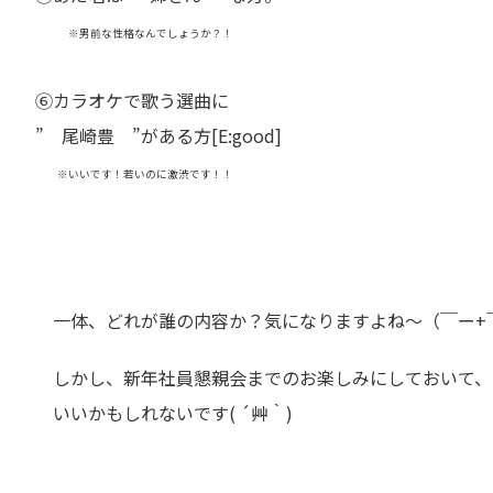
※男前な性格なんでしょうか？！
⑥カラオケで歌う選曲に
” 尾崎豊 ”がある方[E:good]
※いいです！若いのに激渋です！！
一体、どれが誰の内容か？
気になりますよね～（￣ー+￣）[
しかし、新年社員懇親会までのお楽しみにしておいて、
いいかもしれないです( ´艸｀)