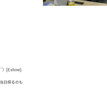
E:shine]
当日探るのも