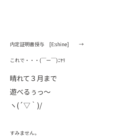
内定証明書授与 [E:shine]
→
これで・・・(￣ー￣)ﾆﾔﾘ
晴れて
３月まで
遊べるぅっ～
ヽ(´▽｀)/
すみません。