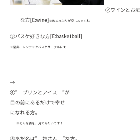
②ワインとお
な方[E:wine]
※飲みっぷりが楽しみですね
③バスケ好きな方[E:basketball]
※是非、レンテックバスケサークルに★
→
④
”
プリンとアイス ”が
目の前にあるだけで幸せ
になれる方。
※そんな姿を、見てみたいです！
⑤あだ名は” 姉さん ”な方。