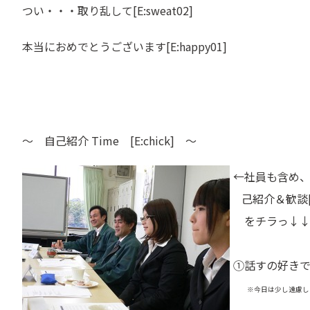
つい・・・取り乱して[E:sweat02]
本当に
おめでとうございます
[E:happy01]
～ 自己紹介 Time [E:chick] ～
←
社員も含め
己紹介＆歓談[E:j
をチラっ↓↓と
①話すの好き
※今日は少し遠慮しました