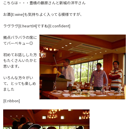
こちらは・・・豊橋の藤原さんと新城の洋平さん
お酒[E:wine]も気持ちよく入ってる模様ですが、
ラヴラヴ[E:heart04]ですね[E:confident]
拠点バラバラの席に
てバーベキュー◎
初めてお話しした方
もたくさんいたかと
思います。
いろんな方々がい
て、とっても楽しめ
ました
[E:ribbon]