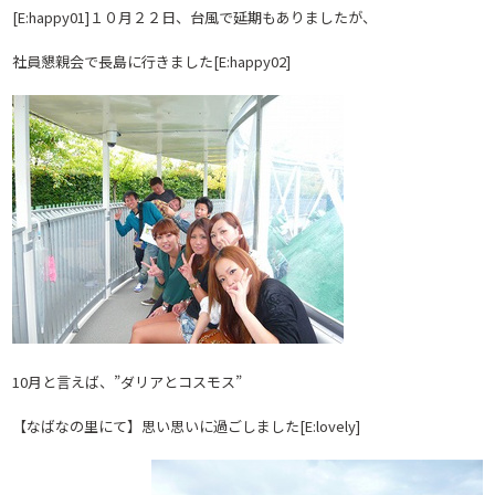
[E:happy01]１０月２２日、台風で延期もありましたが、
社員懇親会で長島に行きました[E:happy02]
10月と言えば、”ダリアとコスモス”
【なばなの里にて】思い思いに過ごしました[E:lovely]