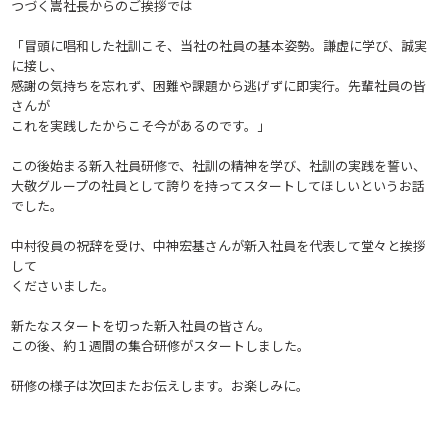
つづく嵩社長からのご挨拶では
「冒頭に唱和した社訓こそ、当社の社員の基本姿勢。謙虚に学び、誠実
に接し、
感謝の気持ちを忘れず、困難や課題から逃げずに即実行。先輩社員の皆
さんが
これを実践したからこそ今があるのです。」
この後始まる新入社員研修で、社訓の精神を学び、社訓の実践を誓い、
大敬グループの社員として誇りを持ってスタートしてほしいというお話
でした。
中村役員の祝辞を受け、中神宏基さんが新入社員を代表して堂々と挨拶
して
くださいました。
新たなスタートを切った新入社員の皆さん。
この後、約１週間の集合研修がスタートしました。
研修の様子は次回またお伝えします。お楽しみに。