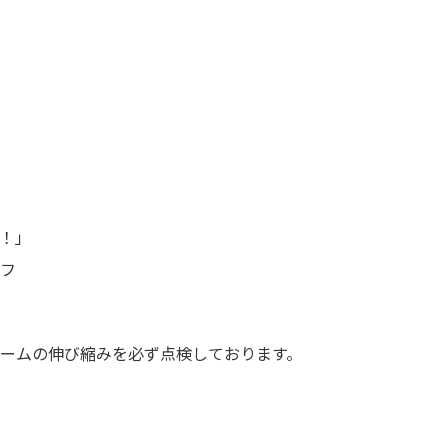
！」
フ
ームの伸び縮みを必ず点検しております。