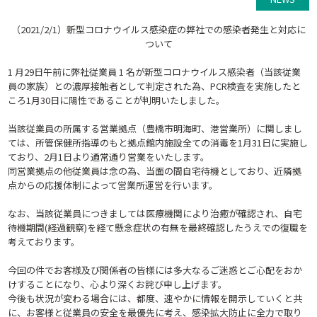
（2021/2/1）
新型コロナウイルス感染症の弊社での感染者発生と対応に
ついて
1
月
29
日午前に弊社従業員
1
名が新型コロナウイルス感染者（当該従業
員の家族）との濃厚接触者として判定された為、
PCR
検査を実施したと
ころ
1
月
30
日に陽性であることが判明いたしました。
当該従業員の所属する営業拠点（豊橋市明海町、港営業所）に関しまし
ては、所管保健所指導のもと拠点館内施設全ての消毒を
1
月
31
日に実施し
ており、
2
月
1
日より通常通り営業をいたします。
同営業拠点の他従業員は念の為、当面の間自宅待機としており、近隣拠
点からの応援体制によって営業所運営を行います。
なお、当該従業員につきましては医療機関により治癒が確認され、自宅
待機期間
(
経過観察
)
を経て懸念症状の有無を最終確認したうえでの復職を
考えております。
今回の件でお客様及び関係者の皆様には多大なるご迷惑とご心配をおか
けすることになり、心より深くお詫び申し上げます。
今後も状況が変わる場合には、都度、速やかに情報を開示していくと共
に、お客様と従業員の安全を最優先に考え、感染拡大防止に全力で取り