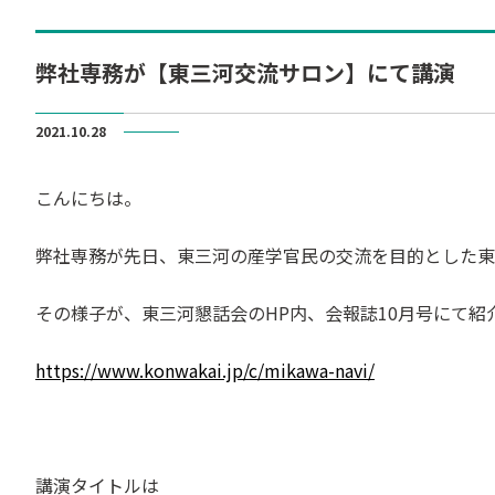
弊社専務が【東三河交流サロン】にて講演
2021.10.28
こんにちは。
弊社専務が先日、東三河の産学官民の交流を目的とした東
その様子が、東三河懇話会のHP内、会報誌10月号にて紹
https://www.konwakai.jp/c/mikawa-navi/
講演タイトルは