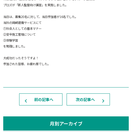
プロズが「新人監督向け講習」を実施しました。
当日は、募集20名に対して、当日参加者が16名でした。
当社の岡崎建機サービスにて
①社会人としての基本マナー
②安全施工管理について
③体験学習
を勉強しました。
大成功だったそうですよ！
参加された皆様、お疲れ様でした。
前の記事へ
次の記事へ
月別アーカイブ