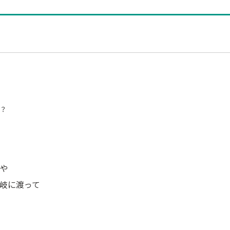
お役立ち情
？
や
岐に渡って