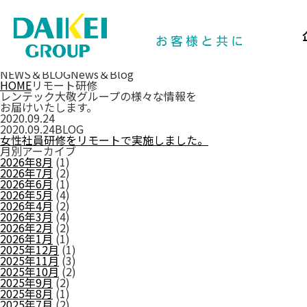
NEWS＆BLOG
News＆Blog
HOME
リモート研修
レンテック大敬グループの様々な情報を
お届けいたします。
2020.09.24
2020.09.24
BLOG
女性社員研修をリモートで実施しました。
月別アーカイブ
2026年8月
(1)
2026年7月
(2)
2026年6月
(1)
2026年5月
(4)
2026年4月
(2)
2026年3月
(4)
2026年2月
(2)
2026年1月
(1)
2025年12月
(1)
2025年11月
(3)
2025年10月
(2)
2025年9月
(2)
2025年8月
(1)
2025年7月
(2)